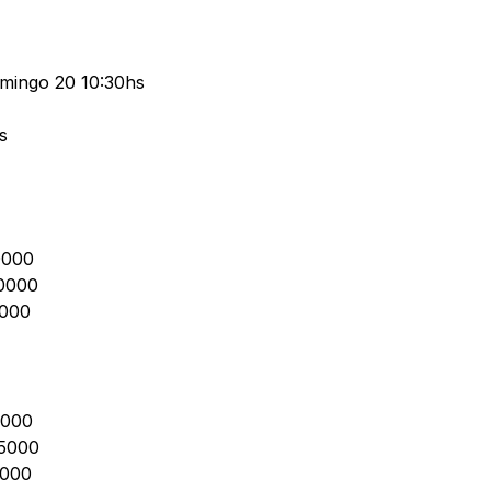
omingo 20 10:30hs
s
0000
30000
5000
5000
45000
0000