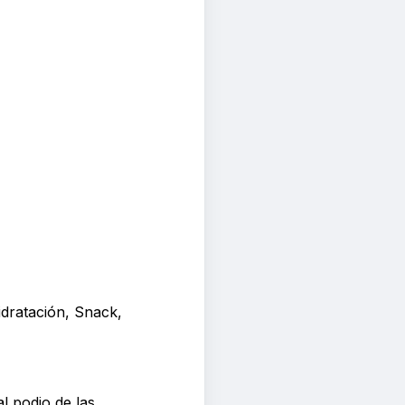
idratación, Snack,
l podio de las