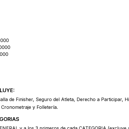
0000
60000
5000
LUYE:
la de Finisher, Seguro del Atleta, Derecho a Participar, H
Cronometraje y Folletería.
EGORIAS
GENERAL y a los 3 primeros de cada CATEGORIA (excluye a