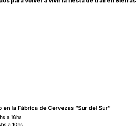
s para volver a vivir la fiesta de trail en Sierra
en la Fábrica de Cervezas “Sur del Sur”
hs a 18hs
8hs a 10hs