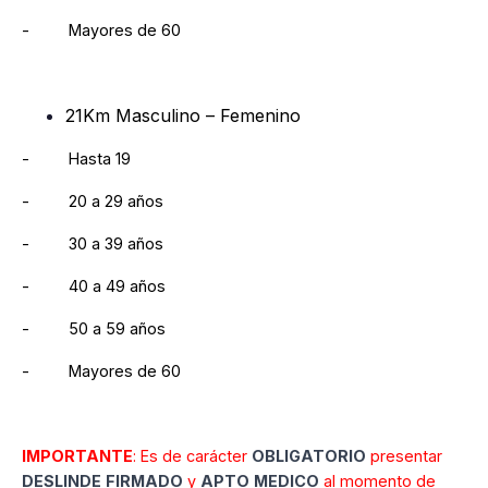
- Mayores de 60
21Km Masculino – Femenino
- Hasta 19
- 20 a 29 años
- 30 a 39 años
- 40 a 49 años
- 50 a 59 años
- Mayores de 60
IMPORTANTE
: Es de carácter
OBLIGATORIO
presentar
DESLINDE
FIRMADO
y
APTO
MEDICO
al momento de