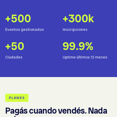
+500
+300k
Eventos gestionados
Inscripciones
+50
99.9%
Ciudades
Uptime últimos 12 meses
PLANES
Pagás cuando vendés. Nada