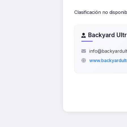
Clasificación no disponib
Backyard Ultr
info@backyardult
www.backyardultr