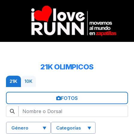
21K OLIMPICOS
21K
10K
FOTOS
Género
Categorías